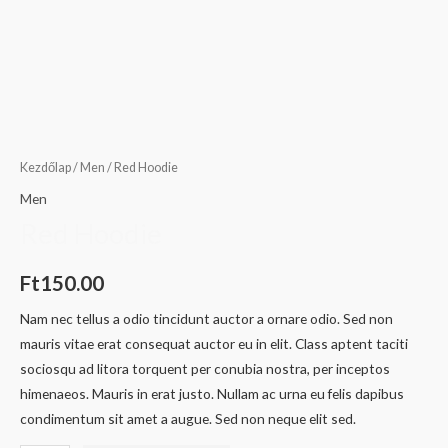
Kezdőlap
/
Men
/ Red Hoodie
Men
Red Hoodie
Ft
150.00
Nam nec tellus a odio tincidunt auctor a ornare odio. Sed non
mauris vitae erat consequat auctor eu in elit. Class aptent taciti
sociosqu ad litora torquent per conubia nostra, per inceptos
himenaeos. Mauris in erat justo. Nullam ac urna eu felis dapibus
condimentum sit amet a augue. Sed non neque elit sed.