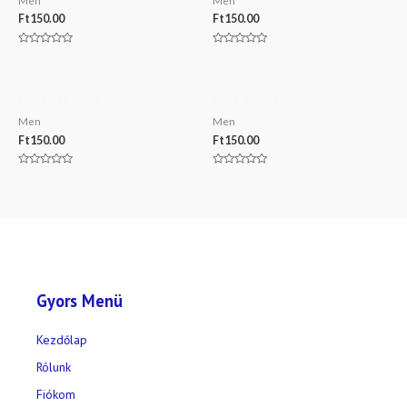
Men
Men
Ft
150.00
Ft
150.00
Értékelés:
Értékelés:
0
0
/
/
5
5
Green Hoodie
Blue Tshirt
Men
Men
Ft
150.00
Ft
150.00
Értékelés:
Értékelés:
0
0
/
/
5
5
Gyors Menü
Kezdőlap
Rólunk
Fiókom