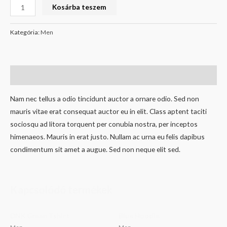
Kosárba teszem
Kategória:
Men
Leírás
Nam nec tellus a odio tincidunt auctor a ornare odio. Sed non
mauris vitae erat consequat auctor eu in elit. Class aptent taciti
sociosqu ad litora torquent per conubia nostra, per inceptos
himenaeos. Mauris in erat justo. Nullam ac urna eu felis dapibus
condimentum sit amet a augue. Sed non neque elit sed.
Kapcsolódó termékek
DNK Green Tshirt
Blue Hoodie