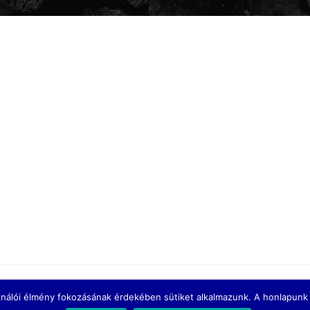
ználói élmény fokozásának érdekében sütiket alkalmazunk. A honlapunk 
u