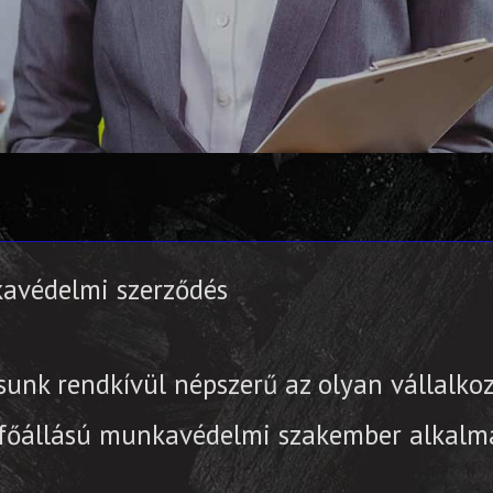
kavédelmi szerződés
ásunk
rendkívül népszerű
az olyan vállalko
 főállású munkavédelmi szakember alkalmaz