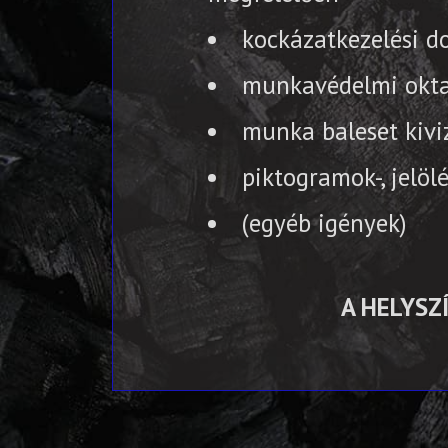
kockázatkezelési d
munkavédelmi okta
munka baleset kivi
piktogramok-, jelöl
(egyéb igények)
A HELYSZ