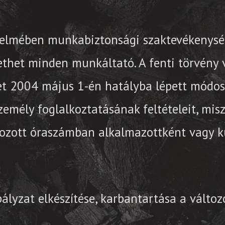
értelmében munkabiztonsági szaktevékenység
ethet minden munkáltató. A fenti törvény 
et 2004 május 1-én hatályba lépett módos
zemély foglalkoztatásának feltételeit, misz
ozott óraszámban alkalmazottként vagy kü
lyzat elkészítése, karbantartása a változ