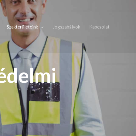
Szakterületeink
Jogszabályok
Kapcsolat
édelmi