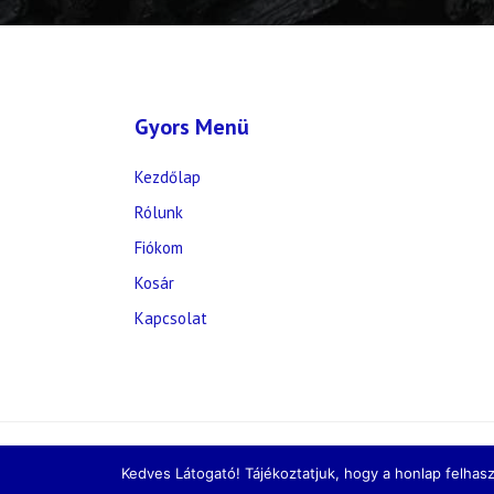
Gyors Menü
Kezdőlap
Rólunk
Fiókom
Kosár
Kapcsolat
Kedves Látogató! Tájékoztatjuk, hogy a honlap felhas
Minden jog fenntartva! © 2026 tuzoltokeszulek.h