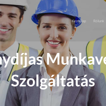
Kezdőlap
Rólunk
nydíjas Munkav
Szolgáltatás