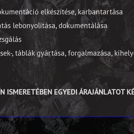
okumentáció elkészítése, karbantartása
tás lebonyolítása, dokumentálása
zsgálás
ések-, táblák gyártása, forgalmazása, kihel
ÍN ISMERETÉBEN EGYEDI ÁRAJÁNLATOT K