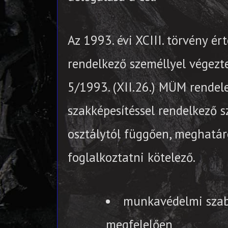
Az 1993. évi XCIII. törvény 
rendelkező személlyel végezt
5/1993. (XII.26.) MÜM rendel
szakképesítéssel rendelkező s
osztálytól függően, meghatár
foglalkoztatni kötelező.
munkavédelmi szabá
megfelelően