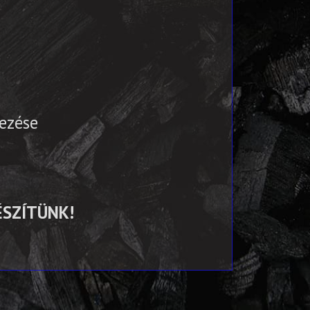
yezése
ÉSZÍTÜNK!