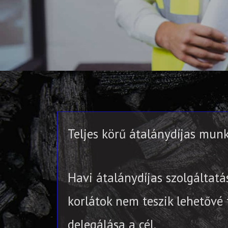
Teljes körű átalánydíjas mun
Havi átalánydíjas szolgáltat
korlátok nem teszik lehetővé
delegálása a cél.