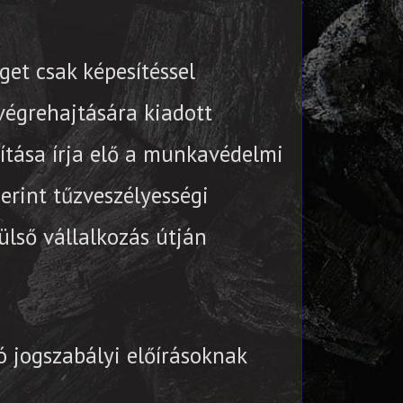
et csak képesítéssel
végrehajtására kiadott
ítása írja elő a munkavédelmi
erint tűzveszélyességi
lső vállalkozás útján
ó jogszabályi előírásoknak