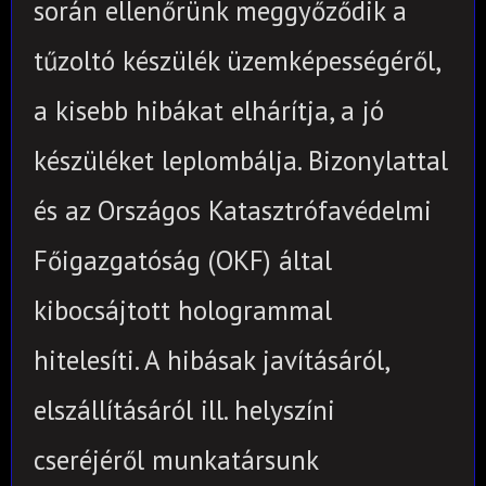
során
ellenőrünk meggyőződik a
tűzoltó készülék üzemképességéről
,
a kisebb hibákat elhárítja, a jó
készüléket leplombálja. Bizonylattal
és az Országos Katasztrófavédelmi
Főigazgatóság (OKF) által
kibocsájtott
hologrammal
hitelesíti.
A hibásak javításáról,
elszállításáról ill. helyszíni
cseréjéről munkatársunk