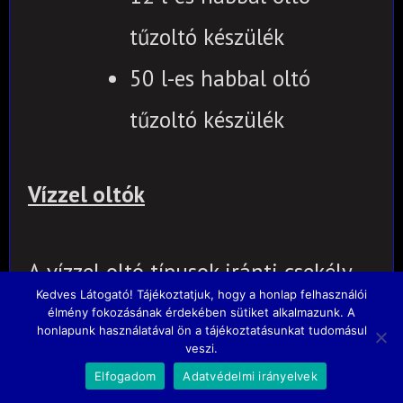
tűzoltó készülék
50 l-es habbal oltó
tűzoltó készülék
Vízzel oltók
A vízzel oltó típusok iránti csekély
Kedves Látogató! Tájékoztatjuk, hogy a honlap felhasználói
érdeklődés miatt, igény esetén kérje
élmény fokozásának érdekében sütiket alkalmazunk. A
honlapunk használatával ön a tájékoztatásunkat tudomásul
árajánlatunkat!
veszi.
Elfogadom
Adatvédelmi irányelvek