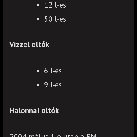
12 l-es
50 l-es
Vízzel oltók
6 l-es
9 l-es
Halonnal oltók
2004 május 1-e után a BM