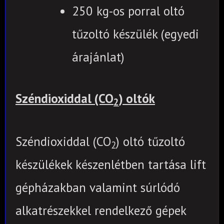
250 kg-os porral oltó
tűzoltó készülék (egyedi
árajánlat)
Széndioxiddal (CO
) oltók
2
Széndioxiddal (CO
) oltó tűzoltó
2
készülékek készenlétben tartása lift
gépházakban valamint súrlódó
alkatrészekkel rendelkező gépek