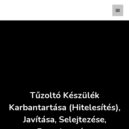
Skip
Main
to
content
Menu
Tűzoltó Készülék
Karbantartása (Hitelesítés),
Javítása, Selejtezése,