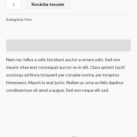
Kosárba teszem
Kategória:
Men
Leírás
Nam nec tellus a odio tincidunt auctor a ornare odio. Sed non
mauris vitae erat consequat auctor eu in elit. Class aptent taciti
sociosqu ad litora torquent per conubia nostra, per inceptos
himenaeos. Mauris in erat justo. Nullam ac urna eu felis dapibus
condimentum sit amet a augue. Sed non neque elit sed.
Kapcsolódó termékek
Faint Washed Denim Blue
DNK Green Shoes
Jeans