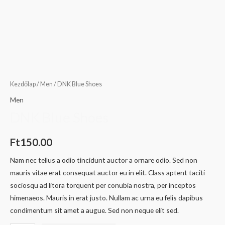
Kezdőlap
/
Men
/ DNK Blue Shoes
Men
DNK Blue Shoes
Ft
150.00
Nam nec tellus a odio tincidunt auctor a ornare odio. Sed non
mauris vitae erat consequat auctor eu in elit. Class aptent taciti
sociosqu ad litora torquent per conubia nostra, per inceptos
himenaeos. Mauris in erat justo. Nullam ac urna eu felis dapibus
condimentum sit amet a augue. Sed non neque elit sed.