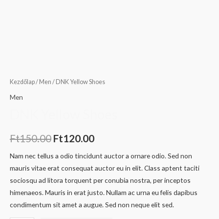
Kezdőlap
/
Men
/ DNK Yellow Shoes
Men
DNK Yellow Shoes
Ft
150.00
Ft
120.00
Nam nec tellus a odio tincidunt auctor a ornare odio. Sed non
mauris vitae erat consequat auctor eu in elit. Class aptent taciti
sociosqu ad litora torquent per conubia nostra, per inceptos
himenaeos. Mauris in erat justo. Nullam ac urna eu felis dapibus
condimentum sit amet a augue. Sed non neque elit sed.