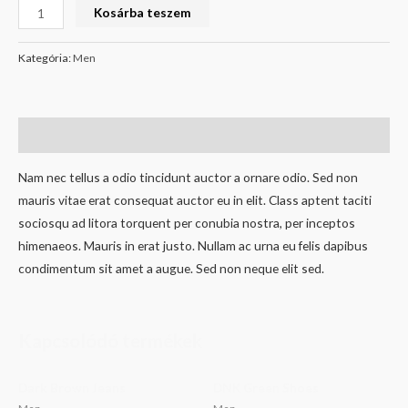
Kosárba teszem
Kategória:
Men
Leírás
Nam nec tellus a odio tincidunt auctor a ornare odio. Sed non
mauris vitae erat consequat auctor eu in elit. Class aptent taciti
sociosqu ad litora torquent per conubia nostra, per inceptos
himenaeos. Mauris in erat justo. Nullam ac urna eu felis dapibus
condimentum sit amet a augue. Sed non neque elit sed.
Kapcsolódó termékek
Dark Brown Jeans
DNK Green Shoes