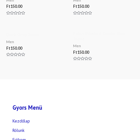
Men
Men
Ft
150.00
Ft
150.00
Értékelés:
Értékelés:
0
0
/
/
5
5
Faint Washed Denim Blue
Dark Gray Jeans
Jeans
Men
Men
Ft
150.00
Ft
150.00
Értékelés:
0
Értékelés:
/
0
5
/
5
Gyors Menü
Kezdőlap
Rólunk
Fiókom