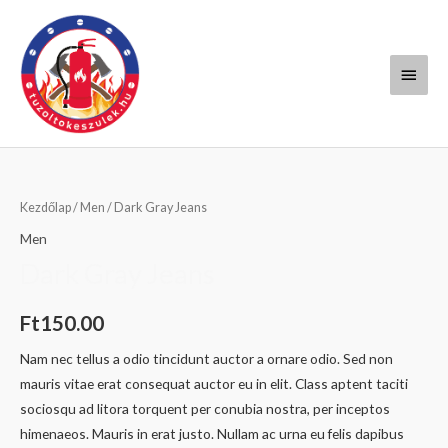
Skip
Main
to
content
Menu
Dark
Gray
Kezdőlap
/
Men
/ Dark Gray Jeans
Jeans
Men
mennyiség
Dark Gray Jeans
Ft
150.00
Nam nec tellus a odio tincidunt auctor a ornare odio. Sed non
mauris vitae erat consequat auctor eu in elit. Class aptent taciti
sociosqu ad litora torquent per conubia nostra, per inceptos
himenaeos. Mauris in erat justo. Nullam ac urna eu felis dapibus