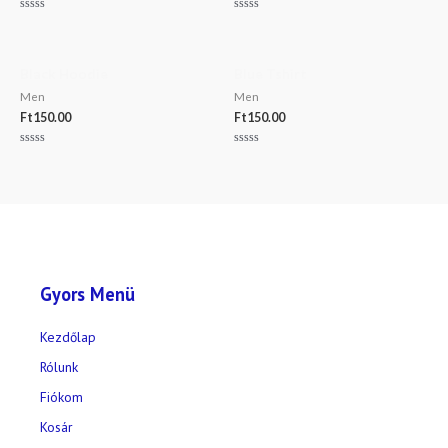
Értékelés:
Értékelés:
0
0
/
/
5
5
Black Hoodie
Blue Tshirt
Men
Men
Ft
150.00
Ft
150.00
Értékelés:
Értékelés:
0
0
/
/
5
5
Gyors Menü
Kezdőlap
Rólunk
Fiókom
Kosár