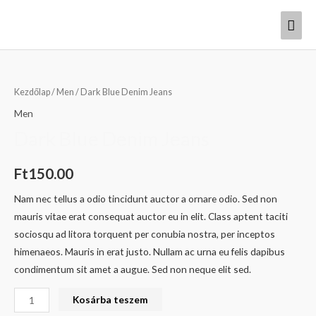
Skip
Mai
to
content
Men
Dark
Blue
Kezdőlap
/
Men
/ Dark Blue Denim Jeans
Denim
Men
Jeans
Dark Blue Denim Jeans
mennyiség
Ft
150.00
Nam nec tellus a odio tincidunt auctor a ornare odio. Sed non
mauris vitae erat consequat auctor eu in elit. Class aptent taciti
sociosqu ad litora torquent per conubia nostra, per inceptos
himenaeos. Mauris in erat justo. Nullam ac urna eu felis dapibus
condimentum sit amet a augue. Sed non neque elit sed.
Kosárba teszem