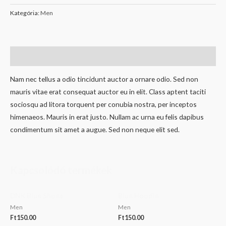
Kategória:
Men
Leírás
Nam nec tellus a odio tincidunt auctor a ornare odio. Sed non
mauris vitae erat consequat auctor eu in elit. Class aptent taciti
sociosqu ad litora torquent per conubia nostra, per inceptos
himenaeos. Mauris in erat justo. Nullam ac urna eu felis dapibus
condimentum sit amet a augue. Sed non neque elit sed.
Kapcsolódó termékek
DNK Blue Shoes
Blue Hoodie
Men
Men
Ft
150.00
Ft
150.00