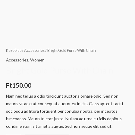
Kezdőlap
/
Accessories
/ Bright Gold Purse With Chain
Accessories
,
Women
Bright Gold Purse With Chain
Ft
150.00
Nam nec tellus a odio tincidunt auctor a ornare odio. Sed non
mauris vitae erat consequat auctor eu in elit. Class aptent taciti
sociosqu ad litora torquent per conubia nostra, per inceptos
himenaeos. Mauris in erat justo. Nullam ac urna eu felis dapibus
condimentum sit amet a augue. Sed non neque elit sed ut.