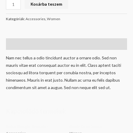
Kosárba teszem
Kategóriák:
Accessories
,
Women
Leírás
Nam nec tellus a odio tincidunt auctor a ornare odio. Sed non
mauris vitae erat consequat auctor eu in elit. Class aptent taciti
sociosqu ad litora torquent per conubia nostra, per inceptos
himenaeos. Mauris in erat justo. Nullam ac urna eu felis dapibus
condimentum sit amet a augue. Sed non neque elit sed ut.
Kapcsolódó termékek
Boho Bangle Bracelet
Basic Gray Jeans