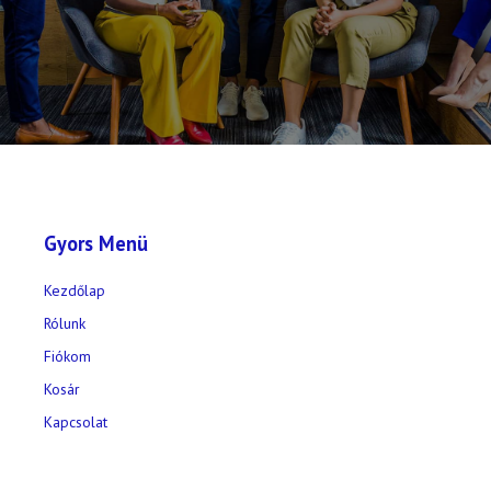
Gyors Menü
Kezdőlap
Rólunk
Fiókom
Kosár
Kapcsolat